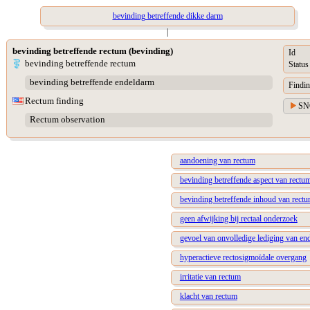
bevinding betreffende dikke darm
|
bevinding betreffende rectum (bevinding)
Id
bevinding betreffende rectum
Status
bevinding betreffende endeldarm
Findin
Rectum finding
SN
Rectum observation
aandoening van rectum
bevinding betreffende aspect van rectu
bevinding betreffende inhoud van rect
geen afwijking bij rectaal onderzoek
gevoel van onvolledige lediging van en
hyperactieve rectosigmoïdale overgang
irritatie van rectum
klacht van rectum