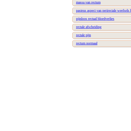
massa van rectum
pasteus aspect van perirectale weefsels b
pijnloos rectaal bloedverlies
rectale afscheiding
rectale pijn
rectum normaal