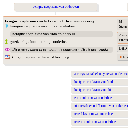
benigne neoplasma van onderbeen
|
benigne neoplasma van bot van onderbeen (aandoening)
Id
benigne neoplasma van bot van onderbeen
Status
benigne neoplasma van tibia en/of fibula
Assoc
Findin
goedaardige bottumor in je onderbeen
DHD Di
Dit is een gezwel in een bot in je onderbeen. Het is geen kanker.
Benign neoplasm of bone of lower leg
RIV
aneurysmatische botcyste van onderbee
benigne neoplasma van fibula
benigne neoplasma van tibia
enchondroom van onderbeen
niet-ossificerend fibroom van onderbee
osteoblastoom van onderbeen
osteochondroom van onderbeen