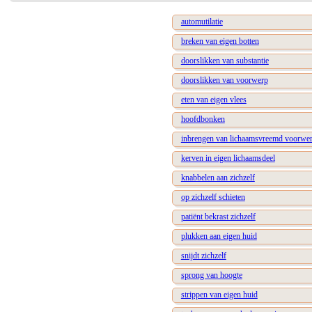
automutilatie
breken van eigen botten
doorslikken van substantie
doorslikken van voorwerp
eten van eigen vlees
hoofdbonken
inbrengen van lichaamsvreemd voorwer
kerven in eigen lichaamsdeel
knabbelen aan zichzelf
op zichzelf schieten
patiënt bekrast zichzelf
plukken aan eigen huid
snijdt zichzelf
sprong van hoogte
strippen van eigen huid