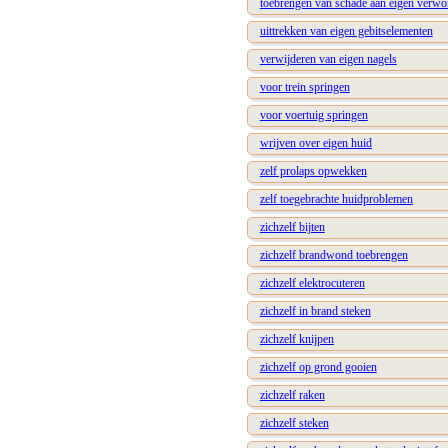
toebrengen van schade aan eigen verw
uittrekken van eigen gebitselementen
verwijderen van eigen nagels
voor trein springen
voor voertuig springen
wrijven over eigen huid
zelf prolaps opwekken
zelf toegebrachte huidproblemen
zichzelf bijten
zichzelf brandwond toebrengen
zichzelf elektrocuteren
zichzelf in brand steken
zichzelf knijpen
zichzelf op grond gooien
zichzelf raken
zichzelf steken