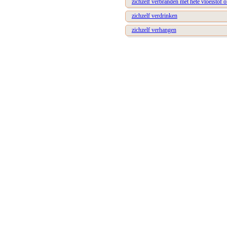
zichzelf verbranden met hete vloeistof 
zichzelf verdrinken
zichzelf verhangen