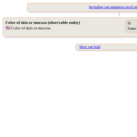
bevinding van anamnese en/of o
|
Color of skin or mucosa (observable entity)
Id
Color of skin or mucosa
Status
kleur van huid