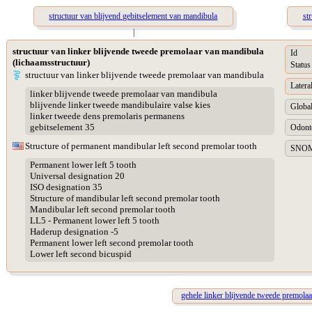
structuur van blijvend gebitselement van mandibula
st
|
structuur van linker blijvende tweede premolaar van mandibula
Id
(lichaamsstructuur)
Status
structuur van linker blijvende tweede premolaar van mandibula
Lateral
linker blijvende tweede premolaar van mandibula
blijvende linker tweede mandibulaire valse kies
Global
linker tweede dens premolaris permanens
gebitselement 35
Odonto
Structure of permanent mandibular left second premolar tooth
SNOME
Permanent lower left 5 tooth
Universal designation 20
ISO designation 35
Structure of mandibular left second premolar tooth
Mandibular left second premolar tooth
LL5 - Permanent lower left 5 tooth
Haderup designation -5
Permanent lower left second premolar tooth
Lower left second bicuspid
gehele linker blijvende tweede premola