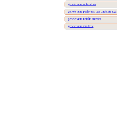
gehele vena obturatoria
gehele vena perforans van onderste extr
gehele vena tibialis anterior
gehele vene van knie