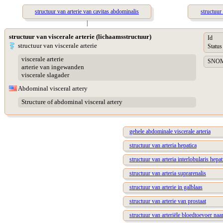
structuur van arterie van cavitas abdominalis
structuur
|
structuur van viscerale arterie (lichaamsstructuur)
Id
structuur van viscerale arterie
Status
viscerale arterie
SNOME
arterie van ingewanden
viscerale slagader
Abdominal visceral artery
Structure of abdominal visceral artery
gehele abdominale viscerale arteria
structuur van arteria hepatica
structuur van arteria interlobularis hepat
structuur van arteria suprarenalis
structuur van arterie in galblaas
structuur van arterie van prostaat
structuur van arteriële bloedtoevoer naar