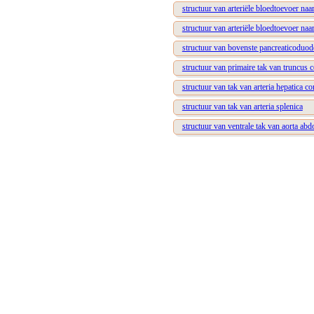
structuur van arteriële bloedtoevoer naar
structuur van arteriële bloedtoevoer naa
structuur van bovenste pancreaticoduode
structuur van primaire tak van truncus c
structuur van tak van arteria hepatica 
structuur van tak van arteria splenica
structuur van ventrale tak van aorta abd