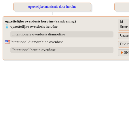
opzettelijke intoxicatie door heroïne
|
opzettelijke overdosis heroïne (aandoening)
Id
opzettelijke overdosis heroïne
Status
intentionele overdosis diamorfine
Causat
Intentional diamorphine overdose
Due t
Intentional heroin overdose
SN