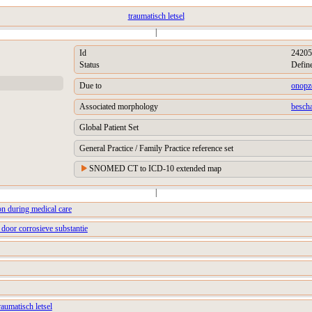
traumatisch letsel
|
Id
24205
Status
Defin
Due to
onopze
Associated morphology
besch
Global Patient Set
General Practice / Family Practice reference set
SNOMED CT to ICD-10 extended map
|
on during medical care
d door corrosieve substantie
raumatisch letsel