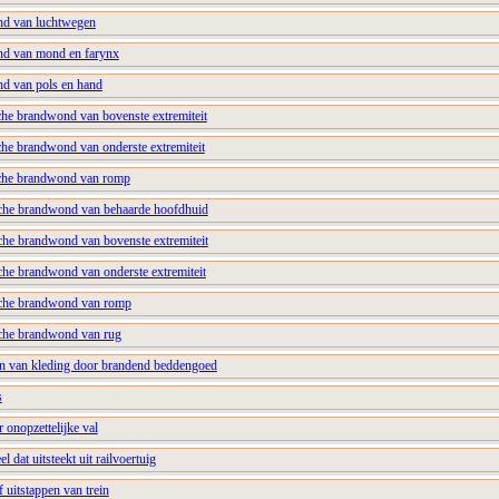
d van luchtwegen
d van mond en farynx
d van pols en hand
he brandwond van bovenste extremiteit
he brandwond van onderste extremiteit
che brandwond van romp
sche brandwond van behaarde hoofdhuid
che brandwond van bovenste extremiteit
che brandwond van onderste extremiteit
sche brandwond van romp
sche brandwond van rug
en van kleding door brandend beddengoed
s
 onopzettelijke val
l dat uitsteekt uit railvoertuig
of uitstappen van trein