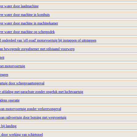
 over water door laadmachine
 over water door machine in kombuis
 over water door machine in machinekamer
 over water door machine op scheepsdek
 onderdeel van 'off-road' motorvoertuig bij instappen of uitstappen
 van bewegende zorgafnemer met stilstaand voorwerp
teit
met motorvoertuig
 dragen
aartuig door scheepvaartongeval
ige afdaling met parachute zonder ongeluk met luchtvaartuig
ijdens operatie
e van motorvoertuig zonder verkeersongeval
e van railvoertuig door botsing met wegvoertuig
t bij landing
st door werking van schietstoel