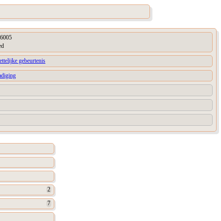
6005
ed
ttelijke gebeurtenis
adiging
2
7