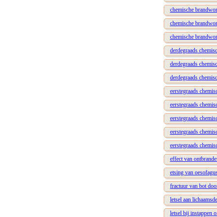
chemische brandwon
chemische brandwon
chemische brandwon
derdegraads chemisc
derdegraads chemisc
derdegraads chemis
eerstegraads chemi
eerstegraads chemis
eerstegraads chemis
eerstegraads chemi
eerstegraads chemi
effect van ontbrand
etsing van oesofagu
fractuur van bot door
letsel aan lichaamsdee
letsel bij instappen 