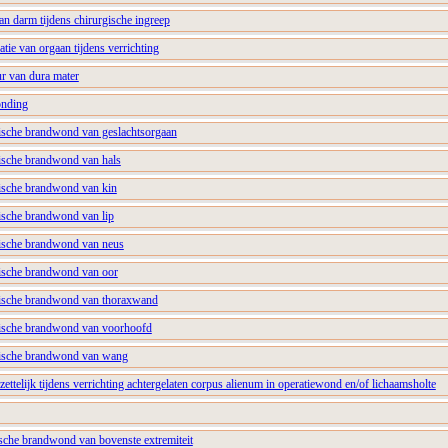
van darm tijdens chirurgische ingreep
atie van orgaan tijdens verrichting
ur van dura mater
onding
ische brandwond van geslachtsorgaan
ische brandwond van hals
ische brandwond van kin
ische brandwond van lip
ische brandwond van neus
ische brandwond van oor
ische brandwond van thoraxwand
ische brandwond van voorhoofd
ische brandwond van wang
zettelijk tijdens verrichting achtergelaten corpus alienum in operatiewond en/of lichaamsholte
che brandwond van bovenste extremiteit