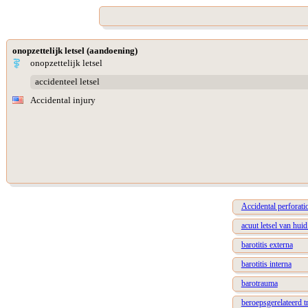
onopzettelijk letsel (aandoening)
onopzettelijk letsel
accidenteel letsel
Accidental injury
Accidental perforati
acuut letsel van hui
barotitis externa
barotitis interna
barotrauma
beroepsgerelateerd t