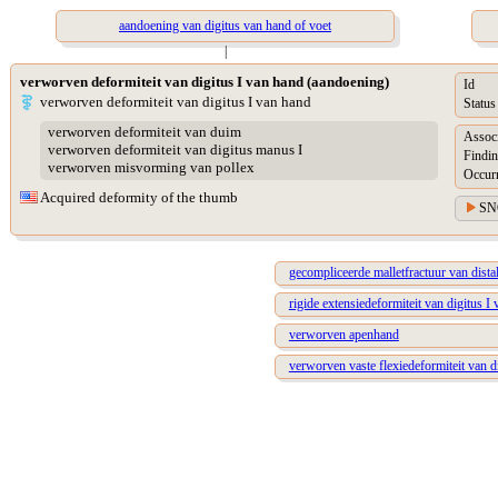
aandoening van digitus van hand of voet
|
verworven deformiteit van digitus I van hand (aandoening)
Id
verworven deformiteit van digitus I van hand
Status
verworven deformiteit van duim
Assoc
verworven deformiteit van digitus manus I
Findin
verworven misvorming van pollex
Occur
Acquired deformity of the thumb
SN
gecompliceerde malletfractuur van distal
rigide extensiedeformiteit van digitus I
verworven apenhand
verworven vaste flexiedeformiteit van d