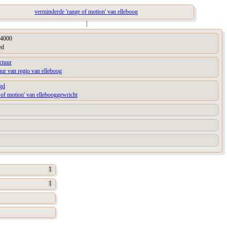
verminderde 'range of motion' van elleboog
|
4000
ed
ctuur
uur van regio van elleboog
gd
 of motion' van ellebooggewricht
1
1