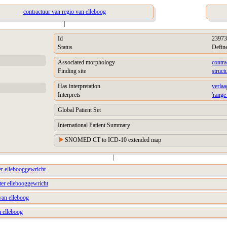
contractuur van regio van elleboog
|
Id
23973
Status
Defin
Associated morphology
contra
Finding site
struct
Has interpretation
verlaa
Interprets
'range
Global Patient Set
International Patient Summary
SNOMED CT to ICD-10 extended map
|
er ellebooggewricht
ter ellebooggewricht
van elleboog
n elleboog