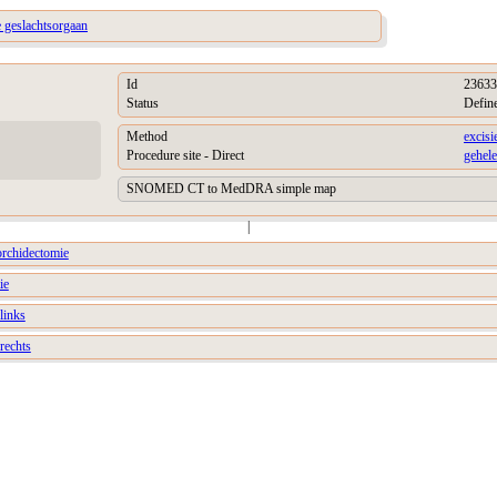
e geslachtsorgaan
Id
23633
Status
Defin
Method
excisi
Procedure site - Direct
gehele
SNOMED CT to MedDRA simple map
|
 orchidectomie
ie
links
 rechts