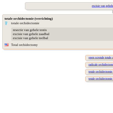
excisie van gehel
|
totale orchidectomie (verrichting)
totale orchidectomie
resectie van gehele testis
excisie van gehele zaadbal
excisie van gehele teelbal
Total orchidectomy
open scrotale totale
radicale orchidectom
totale orchidectomie 
totale orchidectomie