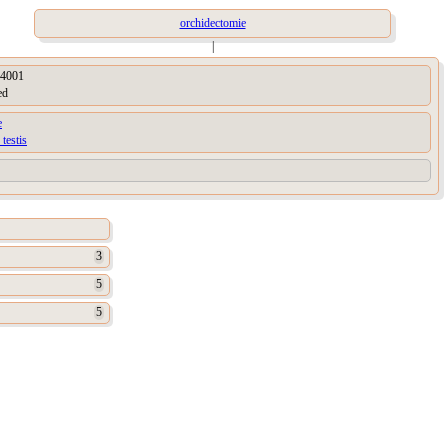
orchidectomie
|
4001
ed
e
 testis
3
5
5