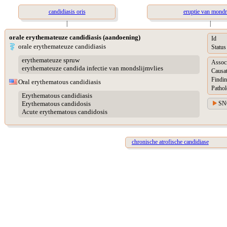
candidiasis oris
eruptie van mondr
|
|
orale erythemateuze candidiasis (aandoening)
Id
orale erythemateuze candidiasis
Status
erythemateuze spruw
Assoc
erythemateuze candida infectie van mondslijmvlies
Causat
Findin
Oral erythematous candidiasis
Pathol
Erythematous candidiasis
SN
Erythematous candidosis
Acute erythematous candidosis
chronische atrofische candidiase