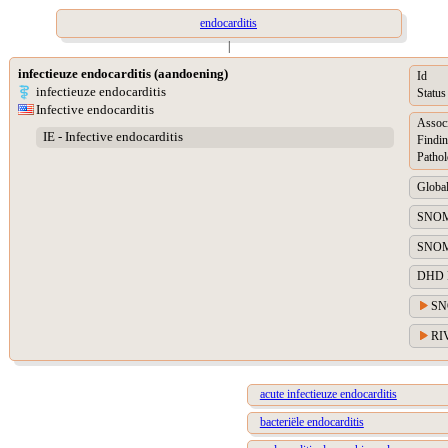
endocarditis
|
infectieuze endocarditis (aandoening)
Id
infectieuze endocarditis
Status
Infective endocarditis
Assoc
IE - Infective endocarditis
Findin
Pathol
Global
SNOME
SNOM
DHD Di
SN
RIV
acute infectieuze endocarditis
bacteriële endocarditis