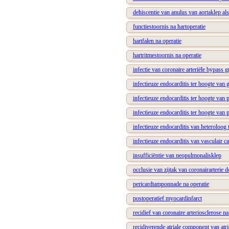
dehiscentie van anulus van aortaklep als
functiestoornis na hartoperatie
hartfalen na operatie
hartritmestoornis na operatie
infectie van coronaire arteriële bypass g
infectieuze endocarditis ter hoogte van 
infectieuze endocarditis ter hoogte van p
infectieuze endocarditis ter hoogte van 
infectieuze endocarditis van heteroloog 
infectieuze endocarditis van vasculair ca
insufficiëntie van neopulmonalisklep
occlusie van zijtak van coronairarterie
pericardtamponnade na operatie
postoperatief myocardinfarct
recidief van coronaire arteriosclerose n
recidiverende atriale component van atri