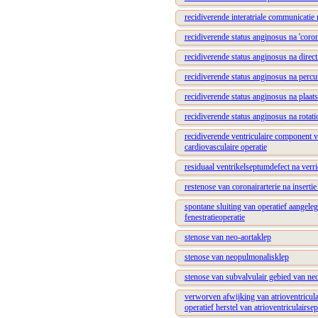
recidiverende interatriale communicatie 
recidiverende status anginosus na 'coron
recidiverende status anginosus na direct
recidiverende status anginosus na percu
recidiverende status anginosus na plaats
recidiverende status anginosus na rotati
recidiverende ventriculaire component v
cardiovasculaire operatie
residuaal ventrikelseptumdefect na verri
restenose van coronairarterie na insertie
spontane sluiting van operatief aangeleg
fenestratieoperatie
stenose van neo-aortaklep
stenose van neopulmonalisklep
stenose van subvalvulair gebied van ne
verworven afwijking van atrioventriculair
operatief herstel van atrioventriculairse