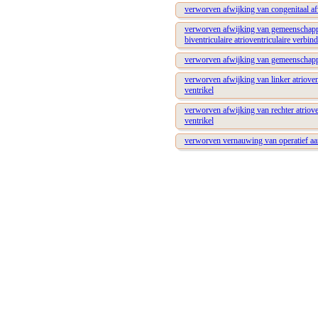
verworven afwijking van congenitaal afw
verworven afwijking van gemeenschappeli
biventriculaire atrioventriculaire verbin
verworven afwijking van gemeenschappeli
verworven afwijking van linker atrioventr
ventrikel
verworven afwijking van rechter atriovent
ventrikel
verworven vernauwing van operatief aang