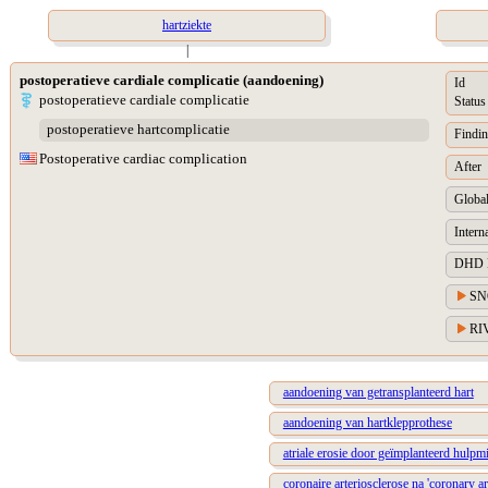
hartziekte
|
postoperatieve cardiale complicatie (aandoening)
Id
postoperatieve cardiale complicatie
Status
postoperatieve hartcomplicatie
Findin
Postoperative cardiac complication
After
Global
Intern
DHD Di
SN
RIV
aandoening van getransplanteerd hart
aandoening van hartklepprothese
atriale erosie door geïmplanteerd hulpmi
coronaire arteriosclerose na 'coronary ar