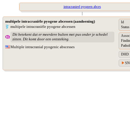
intracranieel pyogeen abces
|
multipele intracraniële pyogene abcessen (aandoening)
Id
multipele intracraniële pyogene abcessen
Status
Dit betekent dat er meerdere bulten met pus onder je schedel
Assoc
zitten. Dit komt door een ontsteking.
Findin
Pathol
Multiple intracranial pyogenic abscesses
DHD Di
SN