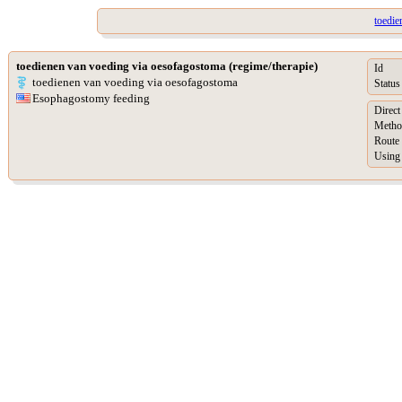
toedie
toedienen van voeding via oesofagostoma (regime/therapie)
Id
toedienen van voeding via oesofagostoma
Status
Esophagostomy feeding
Direct
Metho
Route 
Using 