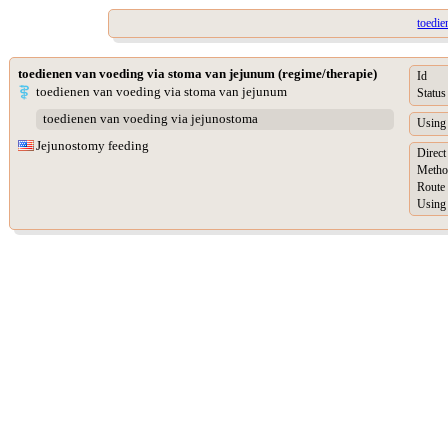
toedie
toedienen van voeding via stoma van jejunum (regime/therapie)
Id
toedienen van voeding via stoma van jejunum
Status
toedienen van voeding via jejunostoma
Using 
Jejunostomy feeding
Direct
Metho
Route 
Using 