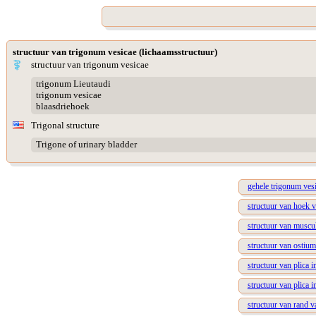
structuur van trigonum vesicae (lichaamsstructuur)
structuur van trigonum vesicae
trigonum Lieutaudi
trigonum vesicae
blaasdriehoek
Trigonal structure
Trigone of urinary bladder
gehele trigonum ves
structuur van hoek 
structuur van muscul
structuur van ostium
structuur van plica i
structuur van plica i
structuur van rand v