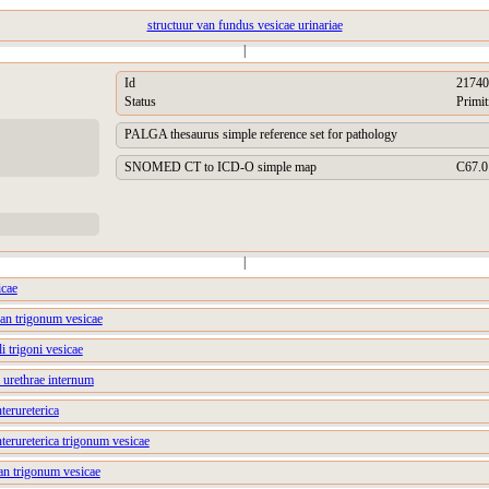
structuur van fundus vesicae urinariae
|
Id
21740
Status
Primit
PALGA thesaurus simple reference set for pathology
SNOMED CT to ICD-O simple map
C67.0
|
icae
van trigonum vesicae
i trigoni vesicae
 urethrae internum
nterureterica
nterureterica trigonum vesicae
an trigonum vesicae