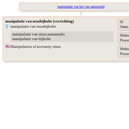
manipulatie van bot van aangezicht
|
manipulatie van neusbijholte (verrichting)
Id
manipulatie van neusbijholte
Status
manipulatie van sinus paranasalis
Metho
manipulatie van bijholte
Proced
Manipulation of accessory sinus
Metho
Proced