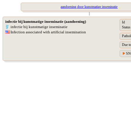
aandoening door kunstmatige inseminatie
|
infectie bij kunstmatige inseminatie (aandoening)
Id
infectie bij kunstmatige inseminatie
Status
Infection associated with artificial insemination
Pathol
Due t
SN