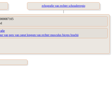
echografie van rechter schouderregio
|
000087105
ed
afie
uur van pees van caput longum van rechter musculus biceps brachii