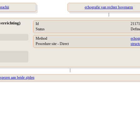
rachii
echografie van rechter bovenarm
|
verrichting)
Id
21171
Status
Defin
Method
echogr
Procedure site - Direct
struct
|
spezen aan beide zijden