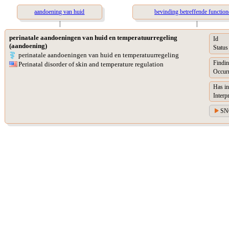
aandoening van huid
bevinding betreffende function
|
|
perinatale aandoeningen van huid en temperatuurregeling
Id
(aandoening)
Status
perinatale aandoeningen van huid en temperatuurregeling
Findin
Perinatal disorder of skin and temperature regulation
Occur
Has in
Interp
SN