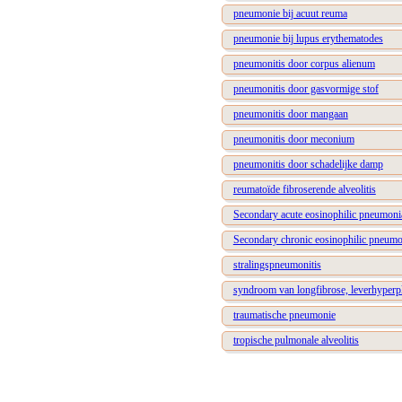
pneumonie bij acuut reuma
pneumonie bij lupus erythematodes
pneumonitis door corpus alienum
pneumonitis door gasvormige stof
pneumonitis door mangaan
pneumonitis door meconium
pneumonitis door schadelijke damp
reumatoïde fibroserende alveolitis
Secondary acute eosinophilic pneumoni
Secondary chronic eosinophilic pneumo
stralingspneumonitis
syndroom van longfibrose, leverhyperp
traumatische pneumonie
tropische pulmonale alveolitis