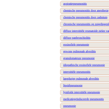
aspiratiepneumonitis
chemische pneumonitis door anesthesie
chemische pneumonitis door cadmium
chronische pneumonitis op zuigelingenle
diffuse interstitiële reumatoïde ziekte v
diffuse panbronchiolitis
eosinofiele pneumonie
gewone pulmonale alveolitis
granulomateuze pneumonie
idiopathische eosinofiele pneumonie
interstitiële pneumonitis
langdurige pulmonale alveolitis
lipoïdpneumonie
lymfoïde interstitiële pneumonie
medicatiegeïnduceerde pneumonitis
pneumonie