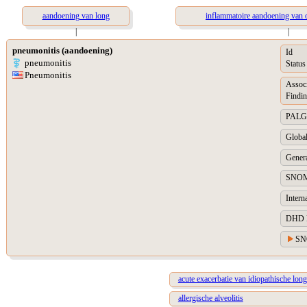
aandoening van long
inflammatoire aandoening van 
|
|
pneumonitis (aandoening)
Id
pneumonitis
Status
Pneumonitis
Assoc
Findin
PALGA 
Global
Genera
SNOM
Intern
DHD Di
SN
acute exacerbatie van idiopathische long
allergische alveolitis