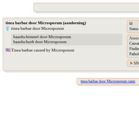
tinea barbae door Microsporum (aandoening)
Id
tinea barbae door Microsporum
Status
baardschimmel door Microsporum
Assoc
baardschurft door Microsporum
Causat
Findin
Tinea barbae caused by Microsporum
Pathol
SN
tinea barbae door Microsporum canis