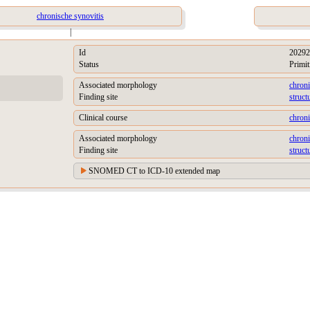
chronische synovitis
|
Id
20292
Status
Primit
Associated morphology
chroni
Finding site
struct
Clinical course
chron
Associated morphology
chroni
Finding site
struc
SNOMED CT to ICD-10 extended map