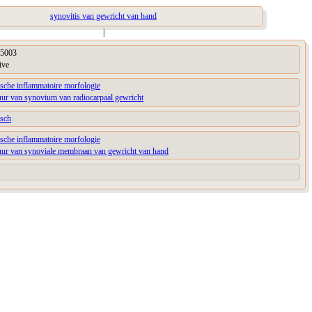
synovitis van gewricht van hand
|
5003
ive
sche inflammatoire morfologie
uur van synovium van radiocarpaal gewricht
isch
sche inflammatoire morfologie
tuur van synoviale membraan van gewricht van hand