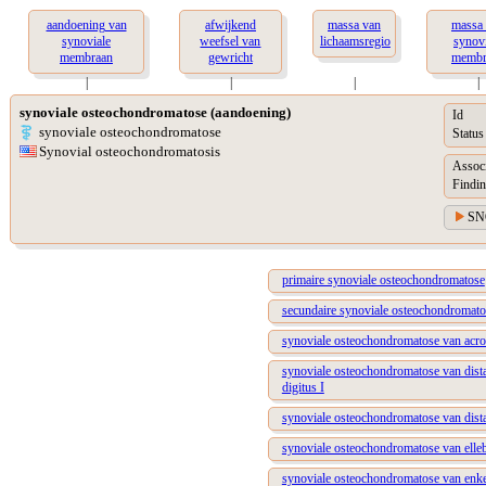
aandoening van
afwijkend
massa van
massa
synoviale
weefsel van
lichaamsregio
synovi
membraan
gewricht
membr
|
|
|
|
synoviale osteochondromatose (aandoening)
Id
synoviale osteochondromatose
Status
Synovial osteochondromatosis
Assoc
Findin
SN
primaire synoviale osteochondromatose
secundaire synoviale osteochondromato
synoviale osteochondromatose van acro
synoviale osteochondromatose van distaa
digitus I
synoviale osteochondromatose van dista
synoviale osteochondromatose van elle
synoviale osteochondromatose van enke