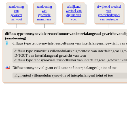
aandoening
aandoening
afwijkend
afwijkend weefsel
van
van
weefsel van
van
gewricht
synoviale
digitus van
gewrichtskapsel
van voet
membraan
voet
van voetregio
|
|
|
|
diffuus type tenosynoviale reusceltumor van interfalangeaal gewricht van di
(aandoening)
diffuus type tenosynoviale reusceltumor van interfalangeaal gewricht van 
diffuus type synoviitis villonodularis pigmentosa van interfalangeaal ge
D-TGCT van interfalangeaal gewricht van teen
diffuus type tenosynoviale reusceltumor van interfalangeaal gewricht van
Diffuse tenosynovial giant cell tumor of interphalangeal joint of toe
Pigmented villonodular synovitis of interphalangeal joint of toe