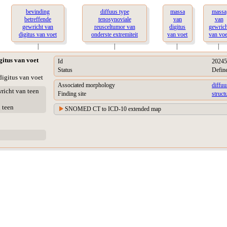
bevinding
diffuus type
massa
massa
betreffende
tenosynoviale
van
van
gewricht van
reusceltumor van
digitus
gewrich
digitus van voet
onderste extremiteit
van voet
van voe
|
|
|
|
gitus van voet
Id
20245
Status
Defin
digitus van voet
Associated morphology
diffuu
wricht van teen
Finding site
struct
 teen
SNOMED CT to ICD-10 extended map