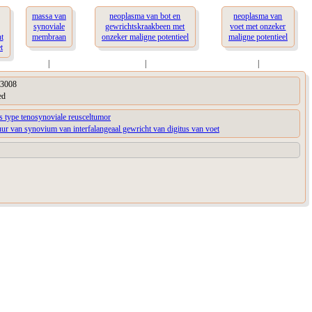
massa van
neoplasma van bot en
neoplasma van
synoviale
gewrichtskraakbeen met
voet met onzeker
t
membraan
onzeker maligne potentieel
maligne potentieel
t
|
|
|
3008
ed
s type tenosynoviale reusceltumor
uur van synovium van interfalangeaal gewricht van digitus van voet