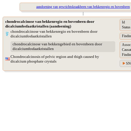
aandoening van gewrichtskraakbeen van bekkenregio en bovenbeen
|
chondrocalcinose van bekkenregio en bovenbeen door
Id
dicalciumfosfaatkristallen (aandoening)
Status
chondrocalcinose van bekkenregio en bovenbeen door
dicalciumfosfaatkristallen
Findin
chondrocalcinose van bekkengebied en bovenbeen door
Assoc
dicalciumfosfaatkristallen
Causat
Findin
Chondrocalcinosis of pelvic region and thigh caused by
dicalcium phosphate crystals
SN