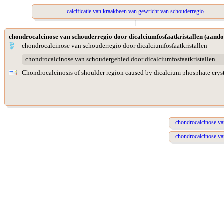
calcificatie van kraakbeen van gewricht van schouderregio
|
chondrocalcinose van schouderregio door dicalciumfosfaatkristallen (aando
chondrocalcinose van schouderregio door dicalciumfosfaatkristallen
chondrocalcinose van schoudergebied door dicalciumfosfaatkristallen
Chondrocalcinosis of shoulder region caused by dicalcium phosphate crys
chondrocalcinose van
chondrocalcinose van