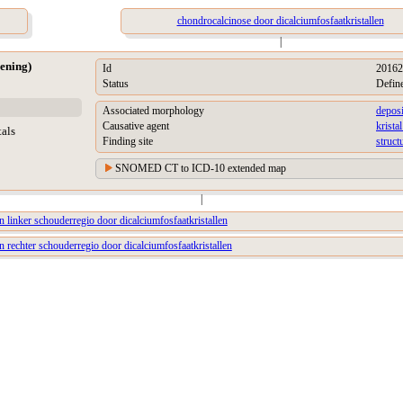
chondrocalcinose door dicalciumfosfaatkristallen
|
ening)
Id
20162
Status
Defin
Associated morphology
deposi
Causative agent
krista
tals
Finding site
struct
SNOMED CT to ICD-10 extended map
|
 linker schouderregio door dicalciumfosfaatkristallen
 rechter schouderregio door dicalciumfosfaatkristallen