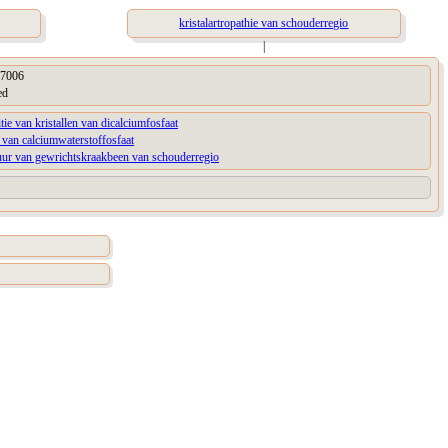
kristalartropathie van schouderregio
|
7006
ed
tie van kristallen van dicalciumfosfaat
l van calciumwaterstoffosfaat
uur van gewrichtskraakbeen van schouderregio