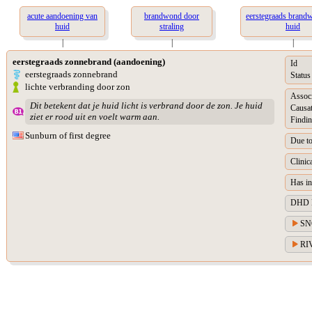
acute aandoening van
brandwond door
eerstegraads brand
huid
straling
huid
|
|
|
eerstegraads zonnebrand (aandoening)
Id
eerstegraads zonnebrand
Status
lichte verbranding door zon
Assoc
Dit betekent dat je huid licht is verbrand door de zon. Je huid
Causat
ziet er rood uit en voelt warm aan.
Findin
Sunburn of first degree
Due t
Clinic
Has in
DHD Di
SN
RIV