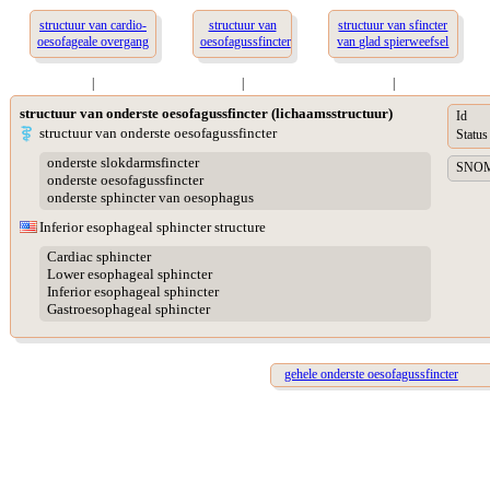
structuur van cardio-
structuur van
structuur van sfincter
oesofageale overgang
oesofagussfincter
van glad spierweefsel
|
|
|
structuur van onderste oesofagussfincter (lichaamsstructuur)
Id
structuur van onderste oesofagussfincter
Status
onderste slokdarmsfincter
SNOME
onderste oesofagussfincter
onderste sphincter van oesophagus
Inferior esophageal sphincter structure
Cardiac sphincter
Lower esophageal sphincter
Inferior esophageal sphincter
Gastroesophageal sphincter
gehele onderste oesofagussfincter