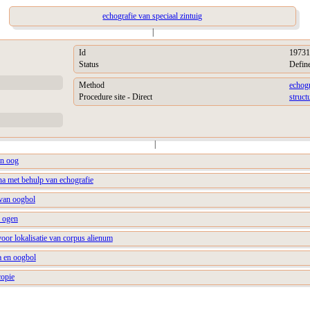
echografie van speciaal zintuig
|
Id
19731
Status
Defin
Method
echogr
Procedure site - Direct
struct
|
an oog
na met behulp van echografie
van oogbol
e ogen
oor lokalisatie van corpus alienum
a en oogbol
copie