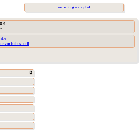
verrichting op oogbol
|
001
ed
afie
uur van bulbus oculi
2