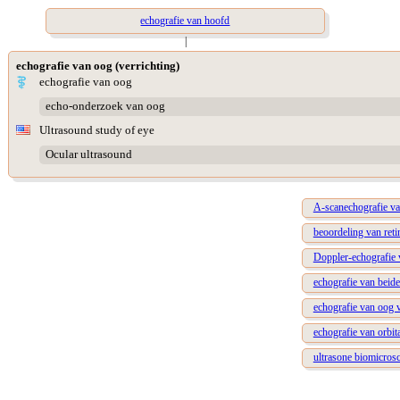
echografie van hoofd
|
echografie van oog (verrichting)
echografie van oog
echo-onderzoek van oog
Ultrasound study of eye
Ocular ultrasound
A-scanechografie v
beoordeling van reti
Doppler-echografie 
echografie van beid
echografie van oog v
echografie van orbit
ultrasone biomicros