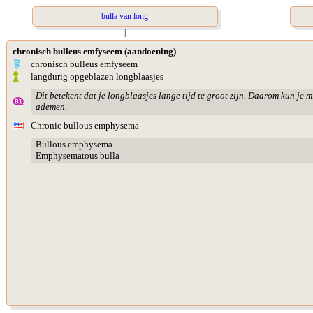
bulla van long
|
chronisch bulleus emfyseem (aandoening)
chronisch bulleus emfyseem
langdurig opgeblazen longblaasjes
Dit betekent dat je longblaasjes lange tijd te groot zijn. Daarom kun je 
ademen.
Chronic bullous emphysema
Bullous emphysema
Emphysematous bulla