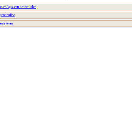
t collaps van bronchiolen
ote bullae
 emfyseem