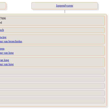
longemfyseem
|
7006
ed
isch
uwing
uur van bronchiolus
eem
uur van long
van long
uur van long