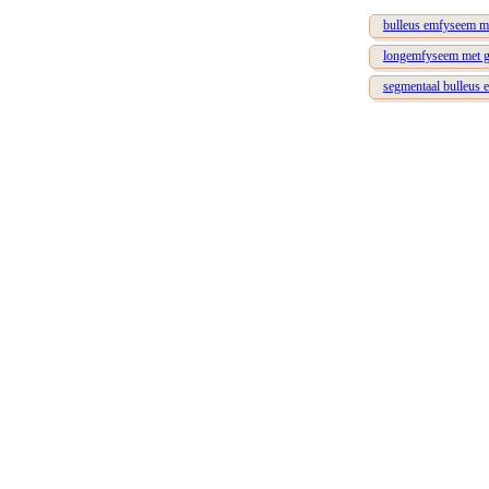
bulleus emfyseem me
longemfyseem met gr
segmentaal bulleus