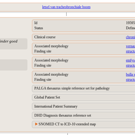
letsel van tracheobronchiale boom
|
Id
19595
Status
Defin
Clinical course
chron
minder goed
Associated morphology
verna
Finding site
struct
Associated morphology
emfys
Finding site
struct
Associated morphology
bulla 
Finding site
struct
PALGA thesaurus simple reference set for pathology
Global Patient Set
International Patient Summary
DHD Diagnosis thesaurus reference set
SNOMED CT to ICD-10 extended map
|