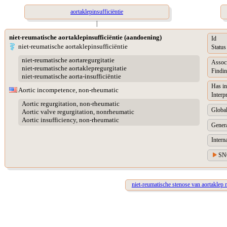
aortaklepinsufficiëntie
|
niet-reumatische aortaklepinsufficiëntie (aandoening)
Id
niet-reumatische aortaklepinsufficiëntie
Status
niet-reumatische aortaregurgitatie
Assoc
niet-reumatische aortaklepregurgitatie
Findin
niet-reumatische aorta-insufficiëntie
Has in
Aortic incompetence, non-rheumatic
Interp
Aortic regurgitation, non-rheumatic
Global
Aortic valve regurgitation, nonrheumatic
Aortic insufficiency, non-rheumatic
Genera
Intern
SN
niet-reumatische stenose van aortaklep m