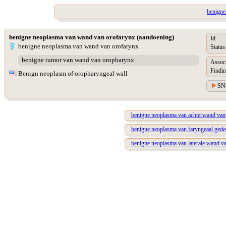
benigne
benigne neoplasma van wand van orofarynx (aandoening)
Id
benigne neoplasma van wand van orofarynx
Status
benigne tumor van wand van oropharynx
Assoc
Findin
Benign neoplasm of oropharyngeal wall
SN
benigne neoplasma van achterwand van
benigne neoplasma van faryngeaal gedee
benigne neoplasma van laterale wand v