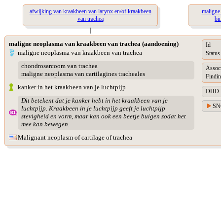
afwijking van kraakbeen van larynx en/of kraakbeen
maligne
van trachea
bi
|
maligne neoplasma van kraakbeen van trachea (aandoening)
Id
maligne neoplasma van kraakbeen van trachea
Status
chondrosarcoom van trachea
Assoc
maligne neoplasma van cartilagines tracheales
Findin
kanker in het kraakbeen van je luchtpijp
DHD Di
Dit betekent dat je kanker hebt in het kraakbeen van je
SN
luchtpijp. Kraakbeen in je luchtpijp geeft je luchtpijp
stevigheid en vorm, maar kan ook een beetje buigen zodat het
mee kan bewegen.
Malignant neoplasm of cartilage of trachea