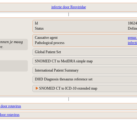
infectie door Reoviridae
|
Id
18624
Status
Defin
Causative agent
genus
kunnen je maag
Pathological process
infect
e.
Global Patient Set
SNOMED CT to MedDRA simple map
International Patient Summary
DHD Diagnosis thesaurus reference set
SNOMED CT to ICD-10 extended map
|
 door rotavirus
door rotavirus