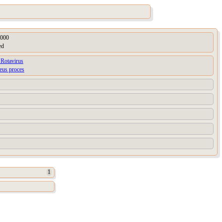
000
ed
 Rotavirus
ieus proces
1