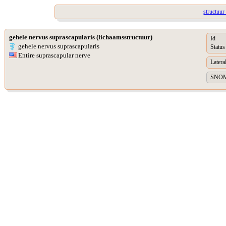
structuur
gehele nervus suprascapularis (lichaamsstructuur)
Id
gehele nervus suprascapularis
Status
Entire suprascapular nerve
Lateral
SNOME