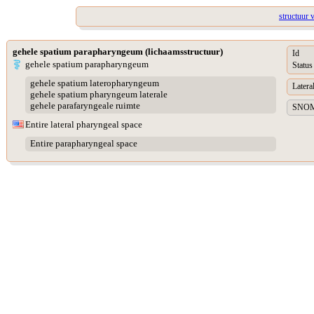
structuur
gehele spatium parapharyngeum (lichaamsstructuur)
Id
gehele spatium parapharyngeum
Status
gehele spatium lateropharyngeum
Lateral
gehele spatium pharyngeum laterale
gehele parafaryngeale ruimte
SNOME
Entire lateral pharyngeal space
Entire parapharyngeal space