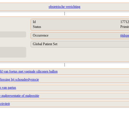
obstetrische verrichting
|
Id
17712
Status
Primit
Occurrence
tijdsp
Global Patient Set
|
d van foetus met vaginale siliconen ballon
lossing bij schouderdystocie
n van partus
malpresentatie of malpositie
tiviteit