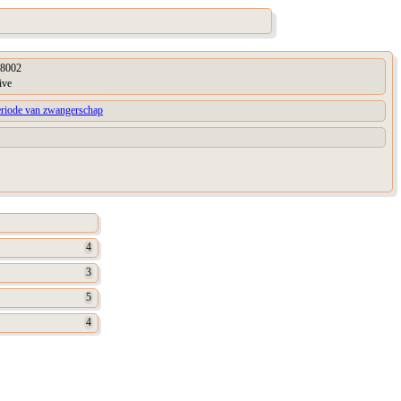
8002
ive
eriode van zwangerschap
4
3
5
4