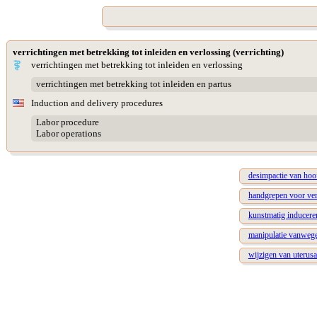
verrichtingen met betrekking tot inleiden en verlossing (verrichting)
verrichtingen met betrekking tot inleiden en verlossing
verrichtingen met betrekking tot inleiden en partus
Induction and delivery procedures
Labor procedure
Labor operations
desimpactie van hoof
handgrepen voor ver
kunstmatig inducere
manipulatie vanwege 
wijzigen van uterusac