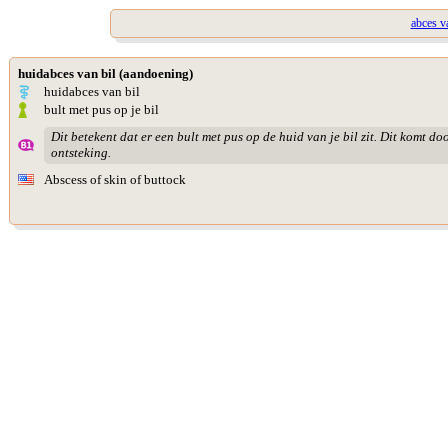
abces v
huidabces van bil (aandoening)
huidabces van bil
bult met pus op je bil
Dit betekent dat er een bult met pus op de huid van je bil zit. Dit komt do
ontsteking.
Abscess of skin of buttock