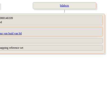
bilabces
|
000146109
ed
uur van huid van bil
apping reference set