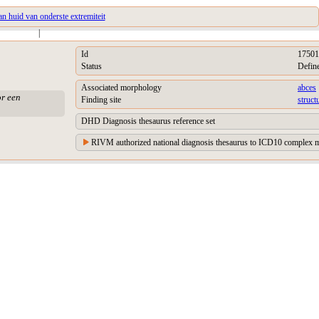
an huid van onderste extremiteit
|
Id
17501
Status
Defin
Associated morphology
abces
or een
Finding site
struct
DHD Diagnosis thesaurus reference set
RIVM authorized national diagnosis thesaurus to ICD10 complex m