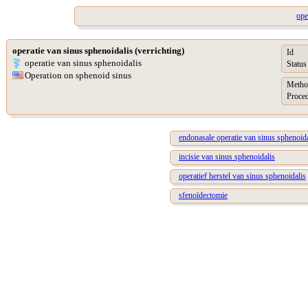
ope
operatie van sinus sphenoidalis (verrichting)
Id
operatie van sinus sphenoidalis
Status
Operation on sphenoid sinus
Metho
Proced
endonasale operatie van sinus sphenoida
incisie van sinus sphenoidalis
operatief herstel van sinus sphenoidalis
sfenoïdectomie