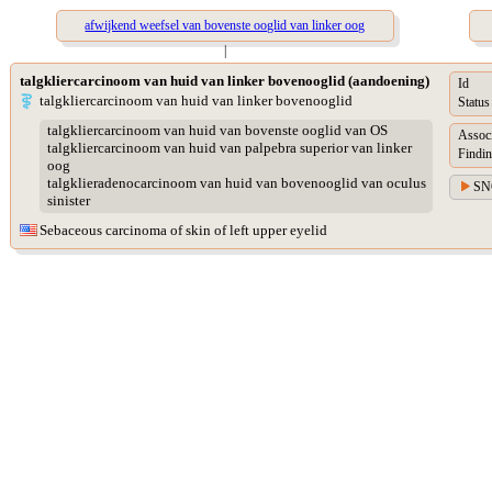
afwijkend weefsel van bovenste ooglid van linker oog
|
talgkliercarcinoom van huid van linker bovenooglid (aandoening)
Id
talgkliercarcinoom van huid van linker bovenooglid
Status
talgkliercarcinoom van huid van bovenste ooglid van OS
Assoc
talgkliercarcinoom van huid van palpebra superior van linker
Findin
oog
talgklieradenocarcinoom van huid van bovenooglid van oculus
SN
sinister
Sebaceous carcinoma of skin of left upper eyelid