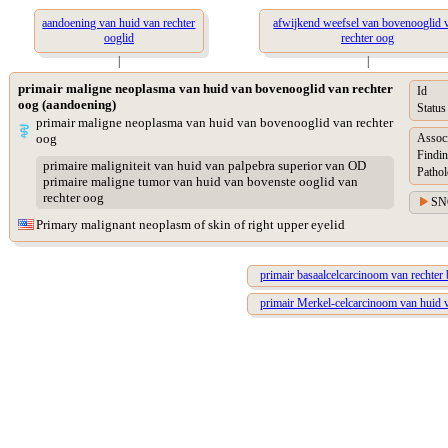
aandoening van huid van rechter
afwijkend weefsel van bovenooglid 
ooglid
rechter oog
|
|
primair maligne neoplasma van huid van bovenooglid van rechter
Id
oog (aandoening)
Status
primair maligne neoplasma van huid van bovenooglid van rechter
oog
Assoc
Findin
primaire maligniteit van huid van palpebra superior van OD
Pathol
primaire maligne tumor van huid van bovenste ooglid van
rechter oog
SN
Primary malignant neoplasm of skin of right upper eyelid
primair basaalcelcarcinoom van rechter
primair Merkel-celcarcinoom van huid v