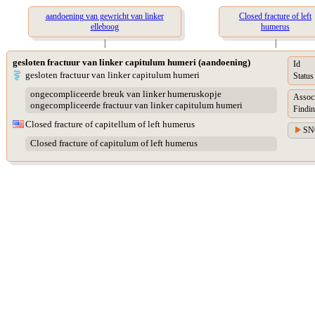
aandoening van gewricht van linker
Closed fracture of left
elleboog
humerus
|
|
gesloten fractuur van linker capitulum humeri (aandoening)
Id
gesloten fractuur van linker capitulum humeri
Status
ongecompliceerde breuk van linker humeruskopje
Assoc
ongecompliceerde fractuur van linker capitulum humeri
Findin
Closed fracture of capitellum of left humerus
SN
Closed fracture of capitulum of left humerus