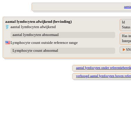
aant
aantal lymfocyten afwijkend (bevinding)
Id
aantal lymfocyten afwijkend
Status
aantal lymfocyten abnormaal
Has in
Interp
Lymphocyte count outside reference range
SN
Lymphocyte count abnormal
aantal lymfocyten onder referentieberei
verhoogd aantal lymfocyten boven refer