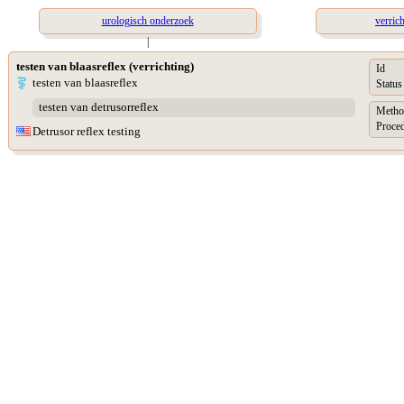
urologisch onderzoek
verric
|
testen van blaasreflex (verrichting)
Id
testen van blaasreflex
Status
testen van detrusorreflex
Metho
Proced
Detrusor reflex testing