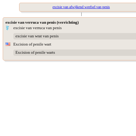
excisie van afwijkend weefsel van penis
|
excisie van verruca van penis (verrichting)
excisie van verruca van penis
excisie van wrat van penis
Excision of penile wart
Excision of penile warts