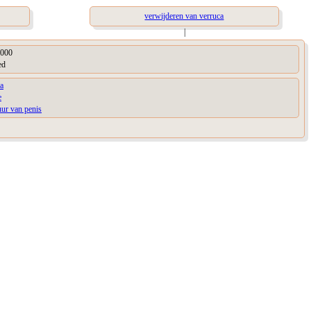
verwijderen van verruca
|
000
ed
a
e
uur van penis