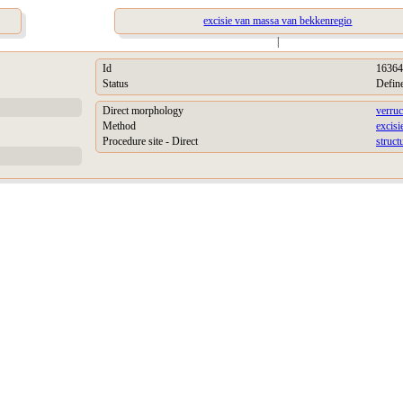
excisie van massa van bekkenregio
|
Id
16364
Status
Defin
Direct morphology
verruc
Method
excisi
Procedure site - Direct
struct