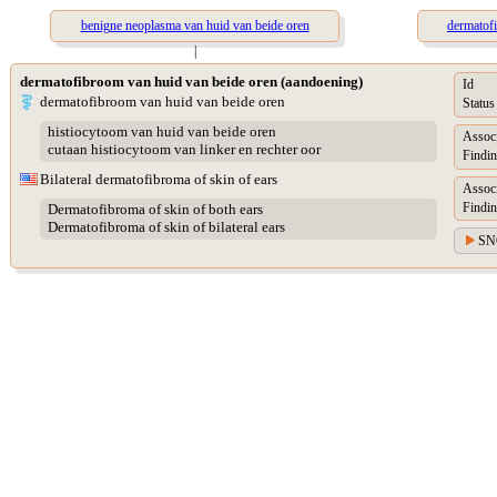
benigne neoplasma van huid van beide oren
dermatofi
|
dermatofibroom van huid van beide oren (aandoening)
Id
dermatofibroom van huid van beide oren
Status
histiocytoom van huid van beide oren
Assoc
cutaan histiocytoom van linker en rechter oor
Findin
Bilateral dermatofibroma of skin of ears
Assoc
Findin
Dermatofibroma of skin of both ears
Dermatofibroma of skin of bilateral ears
SN